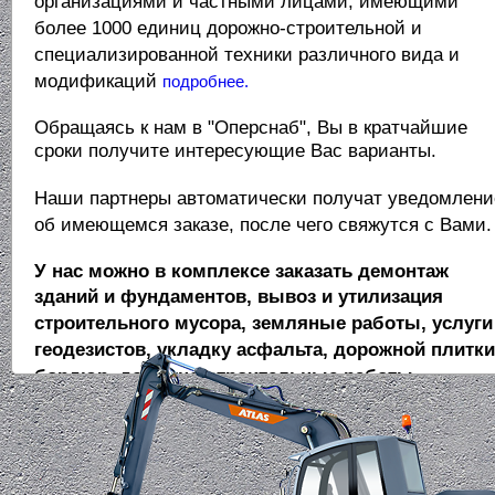
организациями и частными лицами, имеющими
более 1000 единиц дорожно-
строительной и
специализированной техники различного вида и
модификаций
подробнее.
Обращаясь к нам в "Оперснаб", Вы в кратчайшие
сроки получите интересующие Вас варианты.
Наши партнеры автоматически получат уведомлени
об имеющемся заказе, после чего свяжутся с Вами.
У нас можно в комплексе заказать демонтаж
зданий и фундаментов, вывоз и
утилизация
строительного мусора, земляные работы, услуги
геодезистов, укладку
асфальта, дорожной плитки
бордюр, дорожно-строительные работы.
Заказать с доставкой бетон, раствор, кирпич,
битый кирпич, железо-бетонные блоки,
песок,
гравий, ПГС (песчано-гравийная смесь), щебень,