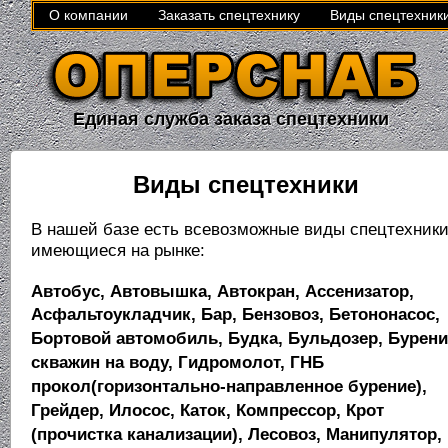
О компании
Заказать спецтехнику
Виды спецтехник
Единая служба заказа спецтехники
Виды спецтехники
В нашей базе есть всевозможные виды спецтехники
имеющиеся на рынке:
Автобус, Автовышка, Автокран, Ассенизатор,
Асфальтоукладчик, Бар, Бензовоз,
Бетононасос,
Бортовой автомобиль, Будка, Бульдозер, Бурени
скважин на воду,
Гидромолот, ГНБ
прокол(горизонтально-направленное бурение),
Грейдер, Илосос,
Каток, Компрессор, Крот
(прочистка канализации), Лесовоз, Манипулятор,