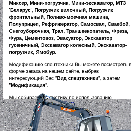
Миксер,
Мини-погрузчик, Мини-экскаватор, МТЗ
'Беларус', Погрузчик вилочный,
Погрузчик
фронтальный, Поливо-моечная машина,
Полуприцеп, Рефрижератор,
Самосвал, Сваебой,
Снегоуборочная, Трал, Траншеекопатель, Фреза,
Фура,
Цементовоз, Эвакуатор, Экскаватор
гусеничный, Экскаватор колесный,
Экскаватор-
погрузчик, Ямобур.
Модификацию спецтехники Вы можете посмотреть 
форме заказа на нашем сайте,
выбрав
интересующий Вас "
Вид спецтехники
", а затем
"
Модификация
".
Мы собираем статистику по использованию
различных видов и модификаций
спецтехники и
доносим эту информацию до владельцев. Это може
повлиять на покупку
нашей компанией и компаниям
–партнёрами интересующей Вас техники, которой н